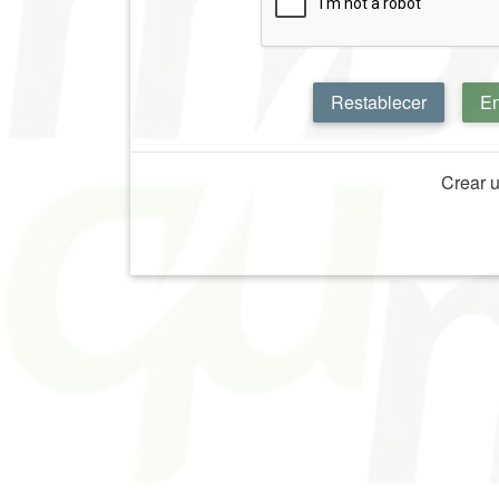
Restablecer
En
Crear 