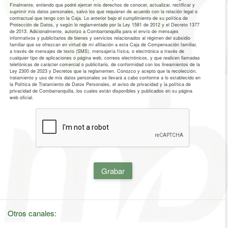
Finalmente, entiendo que podré ejercer mis derechos de conocer, actualizar, rectificar y
suprimir mis datos personales, salvo los que requieran de acuerdo con la relación legal o
contractual que tengo con la Caja. Lo anterior bajo el cumplimiento de su política de
Protección de Datos, y según lo reglamentado por la Ley 1581 de 2012 y el Decreto 1377
de 2013. Adicionalmente, autorizo a Combarranquilla para el envío de mensajes
informativos y publicitarios de bienes y servicios relacionados al régimen del subsidio
familiar que se ofrezcan en virtud de mi afiliación a esta Caja de Compensación familiar,
a través de mensajes de texto (SMS), mensajería física, o electrónica a través de
cualquier tipo de aplicaciones o página web, correos electrónicos, y que realicen llamadas
telefónicas de carácter comercial o publicitario, de conformidad con los lineamientos de la
Ley 2300 de 2023 y Decretos que la reglamenten. Conozco y acepto que la recolección,
tratamiento y uso de mis datos personales se llevará a cabo conforme a lo establecido en
la Política de Tratamiento de Datos Personales, el aviso de privacidad y la política de
privacidad de Combarranquilla, los cuales están disponibles y publicados en su página
web oficial.
Grabar
Otros canales: