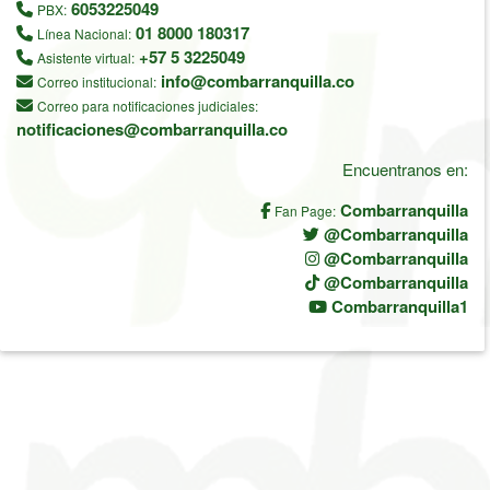
6053225049
PBX:
01 8000 180317
Línea Nacional:
+57 5 3225049
Asistente virtual:
info@combarranquilla.co
Correo institucional:
Correo para notificaciones judiciales:
notificaciones@combarranquilla.co
Encuentranos en:
Combarranquilla
Fan Page:
@Combarranquilla
@Combarranquilla
@Combarranquilla
Combarranquilla1