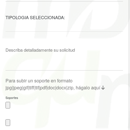
TIPOLOGIA SELECCIONADA:
Describa detalladamente su solicitud
Para subir un soporte en formato
jpg|jpeg|gif|tiff|tif|pdf|doc|docx|zip, hágalo aquí
Soportes