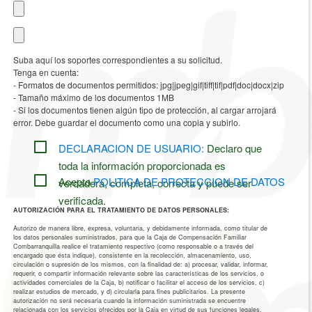
Suba aquí los soportes correspondientes a su solicitud.
Tenga en cuenta:
- Formatos de documentos permitidos: jpg|jpeg|gif|tiff|tif|pdf|doc|docx|zip
- Tamaño máximo de los documentos 1MB
- Si los documentos tienen algún tipo de protección, al cargar arrojará
error. Debe guardar el documento como una copia y subirlo.
DECLARACION DE USUARIO:
Declaro que
toda la información proporcionada es
Acepto
POLITICA DE PROTECCION DE DATOS
verdadera, completa, correcta y puede ser
verificada.
AUTORIZACIÓN PARA EL TRATAMIENTO DE DATOS PERSONALES:
Autorizo de manera libre, expresa, voluntaria, y debidamente informada, como titular de
los datos personales suministrados, para que la Caja de Compensación Familiar
Combarranquilla realice el tratamiento respectivo (como responsable o a través del
encargado que ésta indique), consistente en la recolección, almacenamiento, uso,
circulación o supresión de los mismos, con la finalidad de: a) procesar, validar, informar,
requerir, o compartir información relevante sobre las características de los servicios, o
actividades comerciales de la Caja, b) notificar o facilitar el acceso de los servicios, c)
realizar estudios de mercado, y d) circularla para fines publicitarios. La presente
autorización no será necesaria cuando la información suministrada se encuentre
relacionada con los servicios ofrecidos por la Caja en virtud de sus funciones legales.